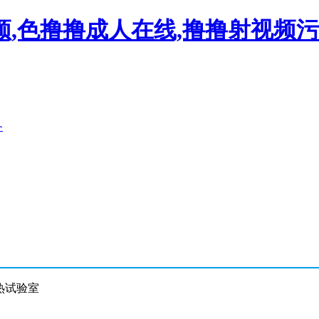
频,色撸撸成人在线,撸撸射视频
备
 热试验室