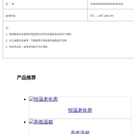
功 率
15.0kW/20.5kW/28.0kW/35.0kW
使用环境
5℃～＋28℃ ≤85％RH
注：
1、测试数据均在使用环境温度为25℃时且通风良好条件下测得
2、以上参数仅供参考，可根据用户具体测试参数进行定制
3、本技术信息，如有变动恕不另行通知
产品推荐
恒温老化房
高低温箱