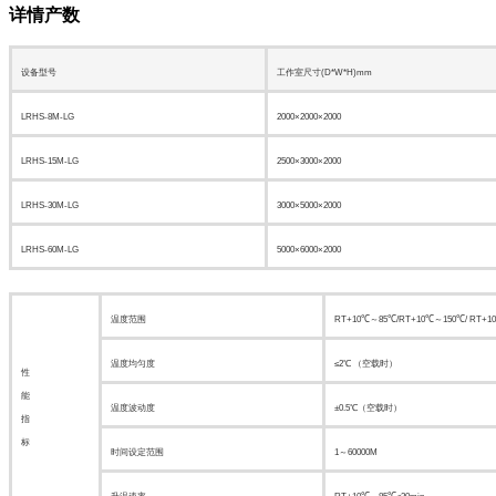
详情产数
设备型号
工作室尺寸(D*W*H)mm
LRHS-8M-LG
2000×2000×2000
LRHS-15M-LG
2500×3000×2000
LRHS-30M-LG
3000×5000×2000
LRHS-60M-LG
5000×6000×2000
温度范围
RT+10℃～85℃/RT+10℃～150℃/ RT+1
温度均匀度
≤2℃ （空载时）
性
能
温度波动度
±0.5℃（空载时）
指
标
时间设定范围
1～60000M