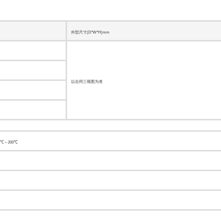
外型尺寸(D*W*H)mm
以合同三视图为准
0℃～200℃