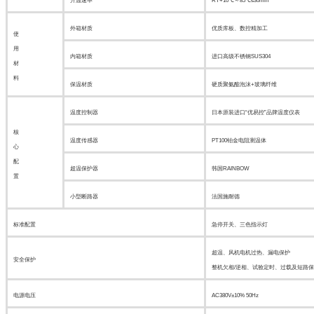
升温速率
RT+10℃～85℃≤30min
外箱材质
优质库板、数控精加工
使
用
内箱材质
进口高级不锈钢SUS304
材
料
保温材质
硬质聚氨酯泡沫+玻璃纤维
温度控制器
日本原装进口“优易控”品牌温度仪表
核
温度传感器
PT100铂金电阻测温体
心
配
超温保护器
韩国RAINBOW
置
小型断路器
法国施耐德
标准配置
急停开关、三色指示灯
超温、风机电机过热、漏电保护
安全保护
整机欠相/逆相、试验定时、过载及短路
电源电压
AC380V±10% 50Hz